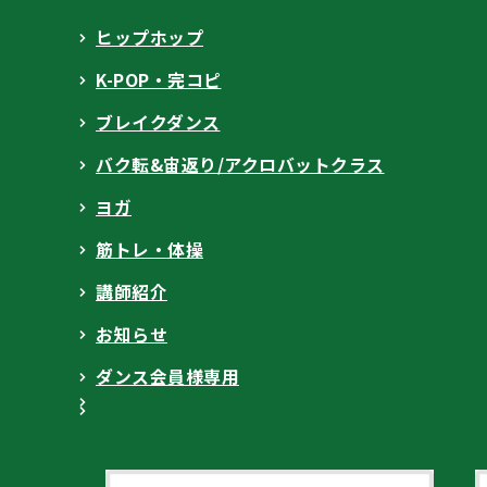
ヒップホップ
K-POP・完コピ
ブレイクダンス
バク転&宙返り/アクロバットクラス
ヨガ
筋トレ・体操
講師紹介
お知らせ
ダンス会員様専用